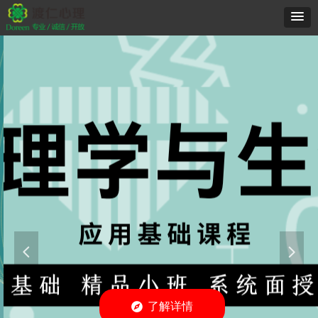
넳
넲
了解详情
뀶