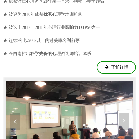
★ 成都渡仁心理咨询
20年
来一直潜心耕植心理学领域
★ 被评为2010年成都
优秀
心理学培训机构
★ 被选上2017、2018年心理行业
影响力TOP50之一
★ 连续9年以90%以上的过关率名列前茅
★ 在西南推出
科学完备
的心理咨询师培训体系
了解详情
녒
넲
넳