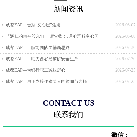
新闻资讯
成都EAP—告别“夹心层”焦虑
2026-08-07
넷
「渡仁的精神股东们」|请查收：7月心理服务心闻
2026-08-06
넷
成都EAP——航司团队团辅新思路
2026-07-30
넷
成都EAP——助力西谷溪磷矿安全生产
2026-07-30
넷
成都EAP—为银行职工减压舒心
2026-07-25
넷
成都EAP—用正念接住建筑人的紧绷与内耗
2026-07-25
넷
CONTACT US
联系我们
微信：