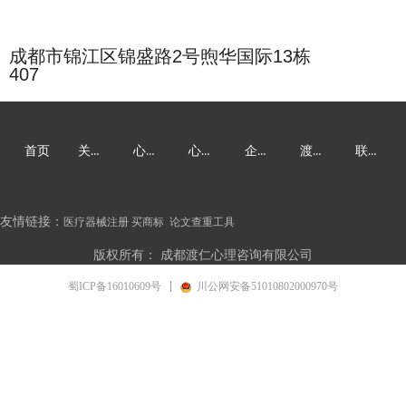
成都市
锦江区锦盛路2号煦华国际13栋
407
关于渡仁
心理咨询
心理培训
企业EAP
渡仁风采
联系我们
首页
友情链接：
医疗器械注册
买商标
论文查重工具
版权所有：
成都渡仁心理咨询有限公司
蜀ICP备16010609号
川公网安备51010802000970号