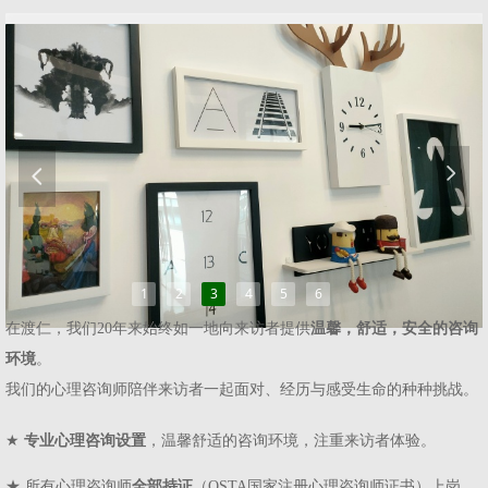
넲
넳
1
2
3
4
5
6
在渡仁，我们20年来始终如一地向来访者提供
温馨，舒适，安全的咨询
环境
。
我们的心理咨询师陪伴来访者一起面对、经历与感受生命的种种挑战。
★
专业心理咨询设置
，温馨舒适的咨询环境，注重来访者体验。
★ 所有心理咨询师
全部持证
（OSTA国家注册心理咨询师证书）上岗